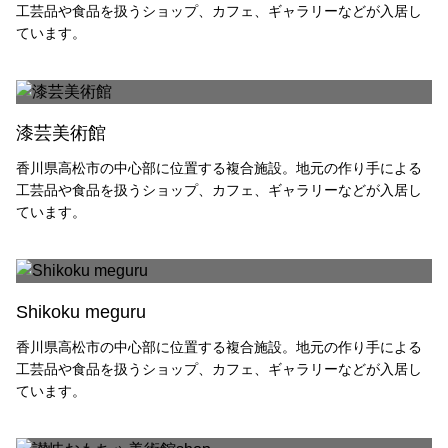
工芸品や食品を扱うショップ、カフェ、ギャラリーなどが入居し
高松嫁入人形
手袋
ています。
家具
特集記事
漆芸美術館
職人の話
工芸品がある暮らし
香川県高松市の中心部に位置する複合施設。地元の作り手による
工芸品や食品を扱うショップ、カフェ、ギャラリーなどが入居し
香川にある国の伝統的工芸品
ています。
動画で​みるかがわもの
イラストでみる製造工程
ワークショップ
Shikoku meguru
ものづくりを体験する
香川県高松市の中心部に位置する複合施設。地元の作り手による
工芸品や食品を扱うショップ、カフェ、ギャラリーなどが入居し
ています。
新着情報・イベント一覧
販売取扱店
関連リンク