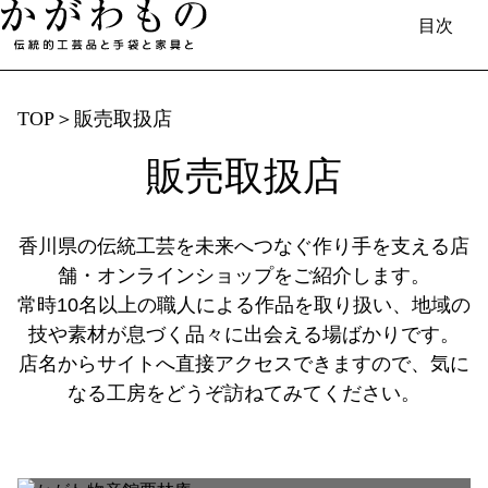
目次
TOP
＞
販売取扱店
販売取扱店
日本語
English
中国（简体）
中國（繁體）
Français
한국
Deutsch
香川で​生まれる​もの
香川県の伝統工芸を未来へつなぐ作り手を支える店
舗・オンラインショップをご紹介します。
伝統的工芸品と​手袋と​家具／伝統工芸士​
常時10名以上の職人による作品を取り扱い、地域の
（製造事業者）の​紹介
技や素材が息づく品々に出会える場ばかりです。
店名からサイトへ直接アクセスできますので、気に
香川漆器
丸亀うちわ
なる工房をどうぞ訪ねてみてください。
讃岐一刀彫
讃岐桶樽
菓子木型
欄間彫刻
桐箱
肥松木工品