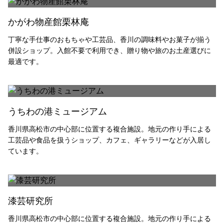
組手障子
志度桐下駄
かがわ物産館栗林庵
高松和傘
香川竹細工
丁寧な手仕事のおもちゃや工芸品、香川の調味料やお菓子が揃う
一閑張・一貫張
竹一刀彫
併設ショップ。入館不要で利用でき、贈り物や旅のお土産選びに
讃岐提灯
古式畳
最適です。
打出し銅器
庵治産地石製品
鷲ノ山石工品
豊島石灯籠
讃岐鍛冶製品
左官鏝
うちわの港ミュージアム
讃岐鋳造品
岡本焼
香川県高松市の中心部に位置する複合施設。地元の作り手による
理平焼
保多織
工芸品や食品を扱うショップ、カフェ、ギャラリーなどが入居し
ています。
讃岐のり染
讃岐獅子頭
讃岐装飾瓦
神懸焼
金糸銀糸装飾刺繍
節句人形
漆芸研究所
手描き鯉のぼり
張子虎
讃岐かがり手まり
高松張子
香川県高松市の中心部に位置する複合施設。地元の作り手による