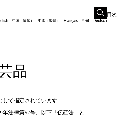
目次
glish
中国（简体）
中國（繁體）
Français
한국
Deutsch
工芸品
新着情報・イベント一覧
販売取扱店
関連リンク
サイトマップ
ある暮らし
プライバシーポリシー
と​して​指定されています。
る国の伝統的工芸
著作権・リンク・免責事項
9年法律第57号、​以下​「伝産法」と​
お問い合わせ
るかがわもの
でみる製造工程