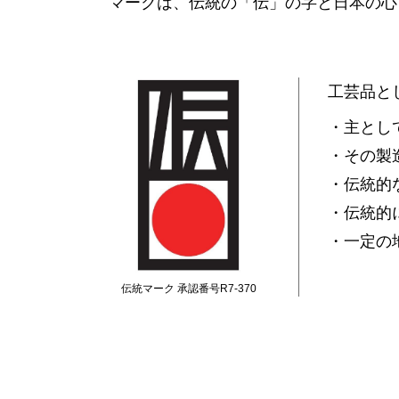
マークは、​伝統の​「伝」の​字と​日本の​
理平焼
保多織
讃岐
讃岐装飾瓦
神懸焼
金糸
手描き鯉のぼり
張子虎
讃岐
工芸品と
高松嫁入人形
手袋
家具
・主とし
・その製
・伝統的
・伝統的
・一定の
伝統マーク 承認番号R7-370