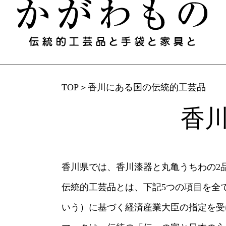
TOP
＞
香川にある国の伝統的工芸品
香川で​生まれる​もの
香川
伝統的工芸品と​手袋と​家具／伝統工芸士​（製
香川漆器
丸亀うちわ
讃岐
菓子木型
欄間彫刻
桐箱
香川県では、​香川漆器と​丸亀うちわの​2
組手障子
志度桐下駄
高松
一閑張・一貫張
竹一刀彫
讃岐
伝統的工芸品とは、​下記5つの​項目を​全て
打出し銅器
庵治産地石製品
鷲ノ
いう）に​基づく​経済産業大臣の​指定を​受
讃岐鍛冶製品
左官鏝
讃岐