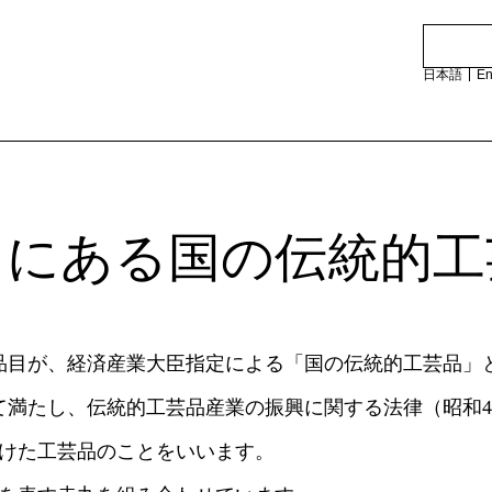
日本語
En
に​ある国の​伝統的
造事業者）の​紹介
特集記事
一刀彫
讃岐桶樽
職人の話
肥松木工品
工芸品が
品目が、​経済産業大臣指定に​よる​「国の​伝統的工芸品」
和傘
香川竹細工
香川にあ
提灯
古式畳
品
​満たし、​伝統的工芸品産業の​振興に​関する​法律​（昭和4
山石工品
豊島石灯籠
動画で​み
けた​工芸品の​ことを​いいます。
鋳造品
岡本焼
イラスト