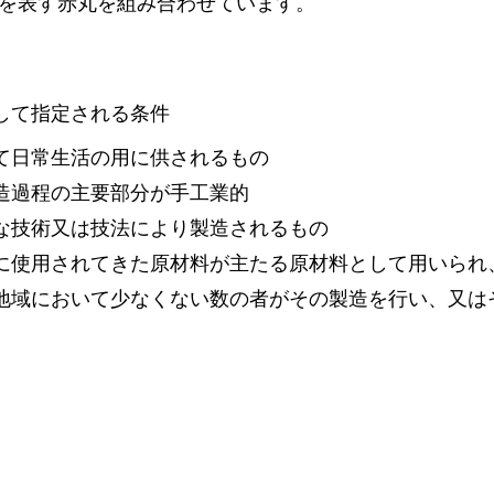
心を​表す赤丸を​組み合わせています。​
ワークショ
のり染
讃岐獅子頭
銀糸装飾刺繍
節句人形
ものづく
かがり手まり
高松張子
して指定される条件
て日常生活の用に供されるもの
造過程の主要部分が手工業的
な技術又は技法により製造されるもの
に使用されてきた原材料が主たる原材料として用いられ
地域において少なくない数の者がその製造を行い、又は