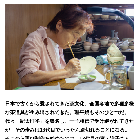
組手障子
志度桐下駄
高松和傘
香川竹細工
一閑張・一貫張
竹一刀彫
讃岐提灯
古式畳
打出し銅器
庵治産地石製品
鷲ノ山石工品
豊島石灯籠
讃岐鍛冶製品
左官鏝
讃岐鋳造品
岡本焼
理平焼
保多織
讃岐のり染
讃岐獅子頭
日本で古くから愛されてきた茶文化。全国各地で多種多様
讃岐装飾瓦
神懸焼
な茶道具が生み出されてきた。理平焼もそのひとつだ。
金糸銀糸装飾刺繍
節句人形
代々「紀太理平」を襲名し、一子相伝で受け継がれてきた
手描き鯉のぼり
張子虎
が、その歩みは13代目でいったん途切れることになる。
讃岐かがり手まり
高松張子
そこから再び制作を始めたのは、13代目の妻・洋子さん