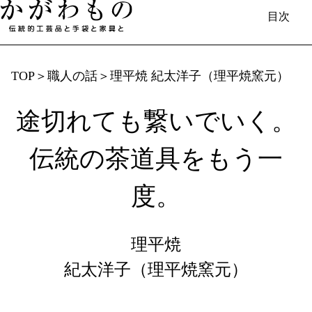
目次
TOP
＞
職人の話
＞
理平焼 紀太洋子（理平焼窯元）
途切れても繋いでいく。
日本語
English
中国（简体）
中國（繁體）
Français
한국
Deutsch
伝統の茶道具をもう一
香川で​生まれる​もの
伝統的工芸品と​手袋と​家具／伝統工芸士​
度。
（製造事業者）の​紹介
香川漆器
丸亀うちわ
理平焼
讃岐一刀彫
讃岐桶樽
紀太洋子（理平焼窯元）
菓子木型
欄間彫刻
桐箱
肥松木工品