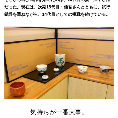
高松嫁入人形
手袋
だった。現在は、次期15代目・信吾さんとともに、試行
家具
錯誤を重ねながら、14代目としての挑戦を続けている。
特集記事
職人の話
工芸品がある暮らし
香川にある国の伝統的工芸品
動画で​みるかがわもの
イラストでみる製造工程
ワークショップ
ものづくりを体験する
新着情報・イベント一覧
販売取扱店
気持ちが一番大事。
関連リンク