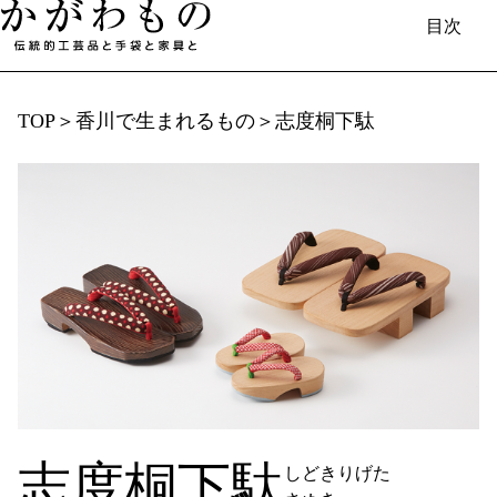
目次
TOP
＞
香川で​生まれる​もの
＞
志度桐下駄
日本語
English
中国（简体）
中國（繁體）
Français
한국
Deutsch
香川で​生まれる​もの
伝統的工芸品と​手袋と​家具／伝統工芸士​
（製造事業者）の​紹介
香川漆器
丸亀うちわ
讃岐一刀彫
讃岐桶樽
菓子木型
欄間彫刻
志度桐下駄
しどきりげた
桐箱
肥松木工品