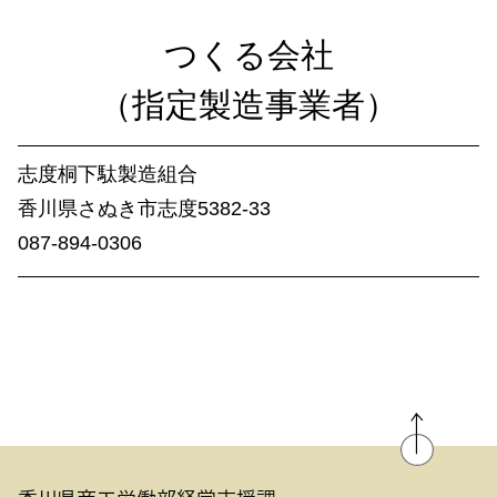
高松嫁入人形
手袋
つくる​会社​
家具
（指定製造事業者）​
特集記事
職人の話
志度桐下駄製造組合
工芸品がある暮らし
香川県さぬ​き市志度5382-33
香川にある国の伝統的工芸品
087-894-0306
動画で​みるかがわもの
イラストでみる製造工程
ワークショップ
ものづくりを体験する
新着情報・イベント一覧
販売取扱店
関連リンク