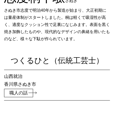
さぬき
組手障子
志度桐下駄
さぬき市志度で明治40年から製造が始まり、大正初期に
高松和傘
香川竹細工
は量産体制がスタートしました。桐は軽くて吸湿性が高
一閑張・一貫張
竹一刀彫
く、適度なクッション性で足裏になじみます。表面を黒く
讃岐提灯
古式畳
焼き加飾したものや、現代的なデザインの鼻緒を用いたも
打出し銅器
庵治産地石製品
のなど、様々な下駄が作られています。
鷲ノ山石工品
豊島石灯籠
讃岐鍛冶製品
左官鏝
つくる​ひと​（伝統工芸士）​
讃岐鋳造品
岡本焼
理平焼
保多織
山西就治
讃岐のり染
讃岐獅子頭
香川県さぬ​き市
讃岐装飾瓦
神懸焼
職人の話
金糸銀糸装飾刺繍
節句人形
手描き鯉のぼり
張子虎
讃岐かがり手まり
高松張子