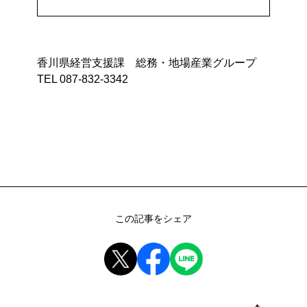
組手障子
志度桐下駄
高松和傘
香川竹細工
一閑張・一貫張
竹一刀彫
香川県経営支援課 総務・地場産業グループ
讃岐提灯
古式畳
TEL 087-832-3342
打出し銅器
庵治産地石製品
鷲ノ山石工品
豊島石灯籠
讃岐鍛冶製品
左官鏝
讃岐鋳造品
岡本焼
理平焼
保多織
讃岐のり染
讃岐獅子頭
この記事をシェア
讃岐装飾瓦
神懸焼
金糸銀糸装飾刺繍
節句人形
手描き鯉のぼり
張子虎
讃岐かがり手まり
高松張子