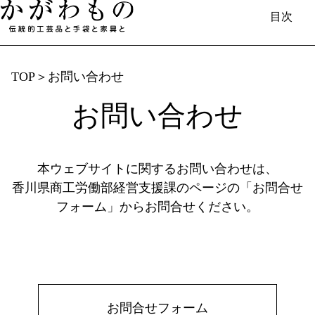
目次
TOP
＞
お問い合わせ
お問い合わせ
日本語
English
中国（简体）
中國（繁體）
Français
한국
Deutsch
香川で​生まれる​もの
本ウェブサイトに関するお問い合わせは、
香川県商工労働部経営支援課のページの「お問合せ
伝統的工芸品と​手袋と​家具／伝統工芸士​
フォーム」からお問合せください。
（製造事業者）の​紹介
香川漆器
丸亀うちわ
讃岐一刀彫
讃岐桶樽
菓子木型
欄間彫刻
桐箱
肥松木工品
お問合せフォーム