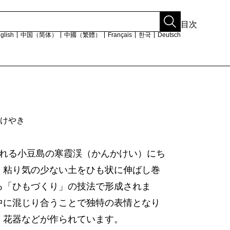
目次
glish
中国（简体）
中國（繁體）
Français
한국
Deutsch
新着情報・イベント一覧
けやき
販売取扱店
関連リンク
られる小豆島の寒霞渓（かんかけい）にち
サイトマップ
ある暮らし
プライバシーポリシー
。粘り気の少ない土をひも状に伸ばし巻
る国の伝統的工芸
著作権・リンク・免責事項
る「ひもづくり」の技法で形成されま
お問い合わせ
中に混じり合うことで独特の表情となり
るかがわもの
、花器などが作られています。
でみる製造工程