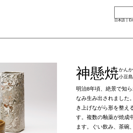
日本語
En
造事業者）の​紹介
神懸焼
特集記事
かんか
小豆島
一刀彫
讃岐桶樽
職人の話
明治8年頃、絶景で知
肥松木工品
工芸品が
なみ生み出されました
和傘
香川竹細工
香川にあ
き上げながら形を整え
提灯
古式畳
品
す。複数の釉薬が焼成
山石工品
豊島石灯籠
動画で​み
ます。ぐい飲み、茶碗
鋳造品
岡本焼
イラスト