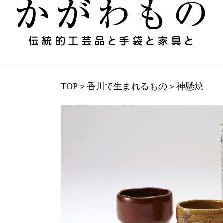
TOP
＞
香川で​生まれる​もの
＞
神懸焼
香川で​生まれる​もの
伝統的工芸品と​手袋と​家具／伝統工芸士​（製
香川漆器
丸亀うちわ
讃岐
菓子木型
欄間彫刻
桐箱
組手障子
志度桐下駄
高松
一閑張・一貫張
竹一刀彫
讃岐
打出し銅器
庵治産地石製品
鷲ノ
讃岐鍛冶製品
左官鏝
讃岐