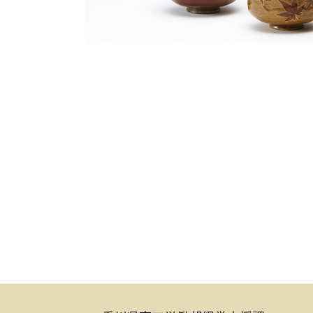
理平焼
保多織
讃岐
讃岐装飾瓦
神懸焼
金糸
手描き鯉のぼり
張子虎
讃岐
高松嫁入人形
手袋
家具