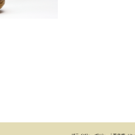
ワークショ
のり染
讃岐獅子頭
銀糸装飾刺繍
節句人形
ものづく
かがり手まり
高松張子