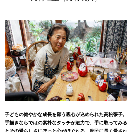
組手障子
志度桐下駄
高松和傘
香川竹細工
一閑張・一貫張
竹一刀彫
讃岐提灯
古式畳
打出し銅器
庵治産地石製品
鷲ノ山石工品
豊島石灯籠
讃岐鍛冶製品
左官鏝
讃岐鋳造品
岡本焼
理平焼
保多織
讃岐のり染
讃岐獅子頭
讃岐装飾瓦
神懸焼
金糸銀糸装飾刺繍
節句人形
子どもの健やかな成長を願う親心が込められた高松張子。
手描き鯉のぼり
張子虎
手描きならではの素朴なタッチが魅力で、手に取ってみる
讃岐かがり手まり
高松張子
とその愛らしさにほっと心がほぐれる。庶民に長く愛され