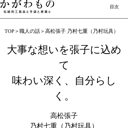
目次
TOP
＞
職人の話
＞
高松張子 乃村七重（乃村玩具）
大事な想いを張子に込め
日本語
English
中国（简体）
中國（繁體）
Français
한국
Deutsch
て
香川で​生まれる​もの
伝統的工芸品と​手袋と​家具／伝統工芸士​
味わい深く、自分らし
（製造事業者）の​紹介
く。
香川漆器
丸亀うちわ
讃岐一刀彫
讃岐桶樽
高松張子
菓子木型
欄間彫刻
桐箱
肥松木工品
乃村七重（乃村玩具）