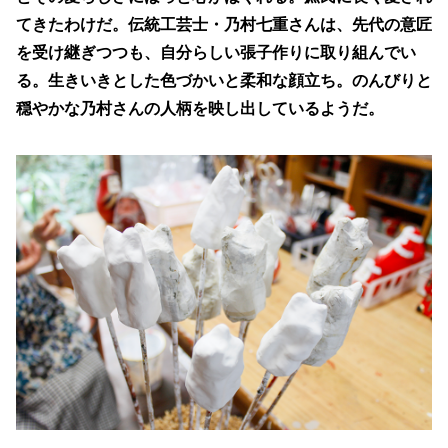
高松嫁入人形
手袋
てきたわけだ。伝統工芸士・乃村七重さんは、先代の意匠
家具
を受け継ぎつつも、自分らしい張子作りに取り組んでい
る。生きいきとした色づかいと柔和な顔立ち。のんびりと
特集記事
穏やかな乃村さんの人柄を映し出しているようだ。
職人の話
工芸品がある暮らし
香川にある国の伝統的工芸品
動画で​みるかがわもの
イラストでみる製造工程
ワークショップ
ものづくりを体験する
新着情報・イベント一覧
販売取扱店
関連リンク