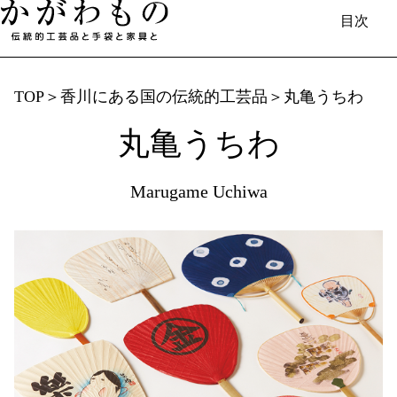
目次
TOP
＞
香川にある国の伝統的工芸品
＞
丸亀うちわ
丸亀うちわ
日本語
English
中国（简体）
中國（繁體）
Français
한국
Deutsch
Marugame Uchiwa
香川で​生まれる​もの
伝統的工芸品と​手袋と​家具／伝統工芸士​
（製造事業者）の​紹介
香川漆器
丸亀うちわ
讃岐一刀彫
讃岐桶樽
菓子木型
欄間彫刻
桐箱
肥松木工品