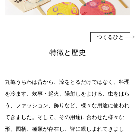
組手障子
志度桐下駄
高松和傘
香川竹細工
一閑張・一貫張
竹一刀彫
讃岐提灯
古式畳
つくるひと
打出し銅器
庵治産地石製品
特徴と歴史
鷲ノ山石工品
豊島石灯籠
讃岐鍛冶製品
左官鏝
讃岐鋳造品
岡本焼
丸亀うちわは昔から、涼をとるだけではなく、料理
理平焼
保多織
讃岐のり染
讃岐獅子頭
を冷ます、炊事・起火、陽射しをよける、虫をはら
讃岐装飾瓦
神懸焼
う、ファッション、飾りなど、様々な用途に使われ
金糸銀糸装飾刺繍
節句人形
てきました。そして、その用途に合わせた様々な
手描き鯉のぼり
張子虎
形、図柄、種類が存在し、皆に親しまれてきまし
讃岐かがり手まり
高松張子