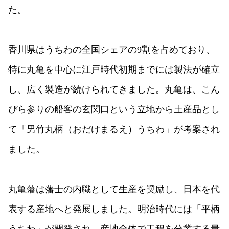
た。
高松嫁入人形
手袋
家具
特集記事
香川県はうちわの全国シェアの9割を占めており、
職人の話
特に丸亀を中心に江戸時代初期までには製法が確立
工芸品がある暮らし
し、広く製造が続けられてきました。丸亀は、こん
香川にある国の伝統的工芸品
ぴら参りの船客の玄関口という立地から土産品とし
動画で​みるかがわもの
て「男竹丸柄（おだけまるえ）うちわ」が考案され
イラストでみる製造工程
ました。
ワークショップ
ものづくりを体験する
丸亀藩は藩士の内職として生産を奨励し、日本を代
新着情報・イベント一覧
表する産地へと発展しました。明治時代には「平柄
販売取扱店
関連リンク
うちわ」が開発され、産地全体で工程を分業する量