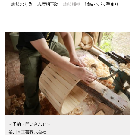
讃岐のり染
志度桐下駄
讃岐桶樽
讃岐かがり手まり
組手障子
志度桐下駄
高松和傘
香川竹細工
一閑張・一貫張
竹一刀彫
讃岐提灯
古式畳
打出し銅器
庵治産地石製品
鷲ノ山石工品
豊島石灯籠
讃岐鍛冶製品
左官鏝
讃岐鋳造品
岡本焼
理平焼
保多織
讃岐のり染
讃岐獅子頭
讃岐装飾瓦
神懸焼
金糸銀糸装飾刺繍
節句人形
手描き鯉のぼり
張子虎
＜予約・問い合わせ＞
讃岐かがり手まり
高松張子
谷川木工芸株式会社