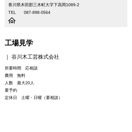
香川県木田郡三木町大字下高岡1089-2
高松嫁入人形
手袋
TEL
087-898-0564
家具
特集記事
職人の話
工場見学
工芸品がある暮らし
谷川木工芸株式会社
香川にある国の伝統的工芸品
動画で​みるかがわもの
所要時間 応相談
費用 無料
イラストでみる製造工程
人数 最大20人
ワークショップ
要予約
ものづくりを体験する
定休日 土曜・日曜（要相談）
新着情報・イベント一覧
販売取扱店
関連リンク