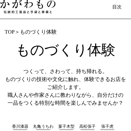
目次
TOP
＞
ものづくり体験
もの​づくり体験
日本語
English
中国（简体）
中國（繁體）
Français
한국
Deutsch
香川で​生まれる​もの
つくって、​さわって、​持ち帰れる。
伝統的工芸品と​手袋と​家具／伝統工芸士​
もの​づくりの​技術や​文化に​触れ、​体験できる​お店を​
（製造事業者）の​紹介
ご紹介します。
職人さんや​作家さんに​教わりながら、​自分だけの​
香川漆器
丸亀うちわ
一品を​つくる​特別な​時間を​楽しんで​みませんか？​
讃岐一刀彫
讃岐桶樽
菓子木型
欄間彫刻
香川漆器
丸亀うちわ
菓子木型
高松張子
張子虎
桐箱
肥松木工品