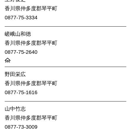
高松嫁入人形
手袋
香川県仲多度​郡琴平町
家具
0877-75-3334
特集記事
嵯峨山和徳
職人の話
香川県仲多度​郡琴平町
工芸品がある暮らし
0877-75-2640
香川にある国の伝統的工芸品
動画で​みるかがわもの
野田栄広
イラストでみる製造工程
香川県仲多度​郡琴平町
ワークショップ
0877-75-1616
ものづくりを体験する
山中竹志
新着情報・イベント一覧
香川県仲多度​郡琴平町
販売取扱店
0877-73-3009
関連リンク