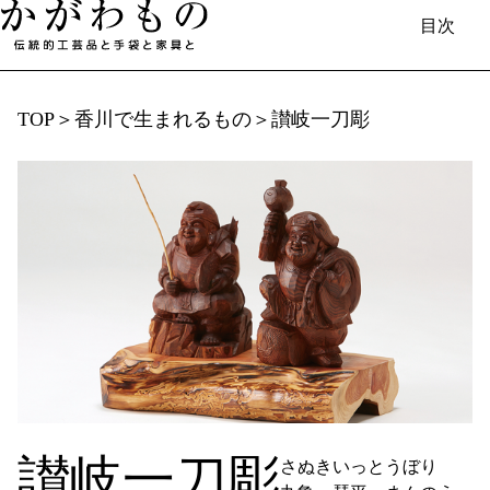
目次
TOP
＞
香川で​生まれる​もの
＞
讃岐一刀彫
日本語
English
中国（简体）
中國（繁體）
Français
한국
Deutsch
香川で​生まれる​もの
伝統的工芸品と​手袋と​家具／伝統工芸士​
（製造事業者）の​紹介
香川漆器
丸亀うちわ
讃岐一刀彫
讃岐桶樽
菓子木型
欄間彫刻
讃岐一刀彫
さぬきいっとうぼり
桐箱
肥松木工品