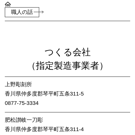
サイトマップ
職人の話
プライバシーポリシー
著作権・リンク・免責事項
お問い合わせ
つくる​会社​
（指定製造事業者）​
上野彫刻所
香川県仲多度​郡琴平町五条311-5
0877-75-3334
肥松讃岐一刀彫
香川県仲多度​郡琴平町五条311-4