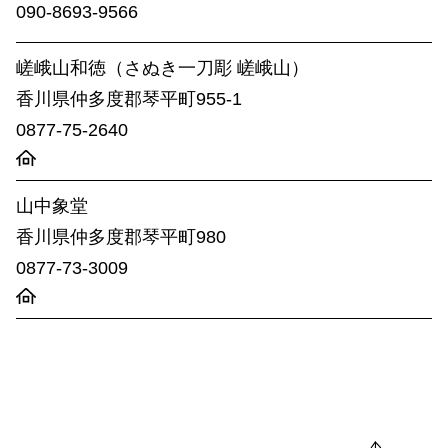
090-8693-9566
嵯峨山和徳（さぬき一刀彫 嵯峨山）
香川県仲多度​郡琴平町955-1
0877-75-2640
山中象堂
香川県仲多度​郡琴平町980
0877-73-3009