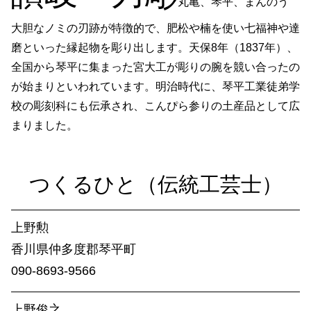
丸亀、琴平、まんのう
組手障子
志度桐下駄
大胆なノミの刃跡が特徴的で、肥松や楠を使い七福神や達
高松和傘
香川竹細工
磨といった縁起物を彫り出します。天保8年（1837年）、
一閑張・一貫張
竹一刀彫
全国から琴平に集まった宮大工が彫りの腕を競い合ったの
讃岐提灯
古式畳
が始まりといわれています。明治時代に、琴平工業徒弟学
打出し銅器
庵治産地石製品
校の彫刻科にも伝承され、こんぴら参りの土産品として広
鷲ノ山石工品
豊島石灯籠
まりました。
讃岐鍛冶製品
左官鏝
讃岐鋳造品
岡本焼
つくる​ひと​（伝統工芸士）​
理平焼
保多織
讃岐のり染
讃岐獅子頭
上野勲
讃岐装飾瓦
神懸焼
香川県仲多度​郡琴平町
金糸銀糸装飾刺繍
節句人形
090-8693-9566
手描き鯉のぼり
張子虎
讃岐かがり手まり
高松張子
上野俊之